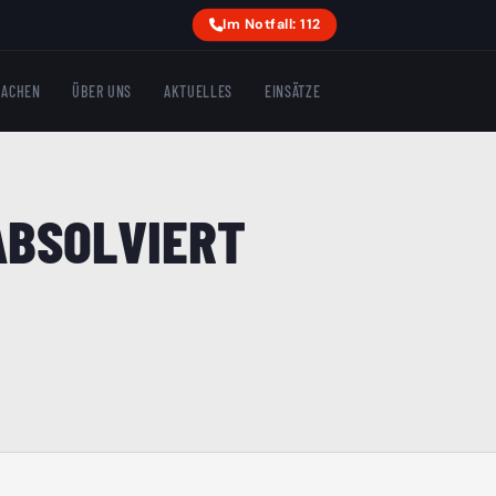
Im Notfall: 112
MACHEN
ÜBER UNS
AKTUELLES
EINSÄTZE
ABSOLVIERT