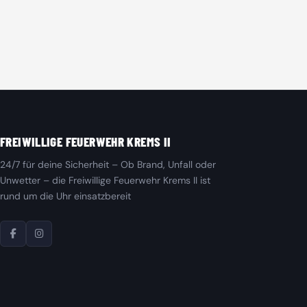
FREIWILLIGE FEUERWEHR KREMS II
24/7 für deine Sicherheit – Ob Brand, Unfall oder
Unwetter – die Freiwillige Feuerwehr Krems II ist
rund um die Uhr einsatzbereit