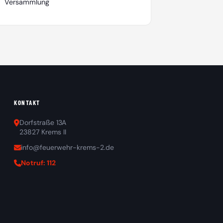
Versammlung
KONTAKT
Dorfstraße 13A
23827 Krems II
info@feuerwehr-krems-2.de
Notruf: 112