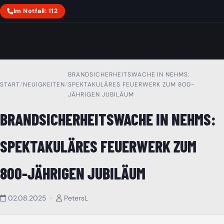
Zum
Im Notfall: 112
Inhalt
springen
BRANDSICHERHEITSWACHE IN NEHMS:
START
/
NEUIGKEITEN
/
SPEKTAKULÄRES FEUERWERK ZUM 800-
JÄHRIGEN JUBILÄUM
BRANDSICHERHEITSWACHE IN NEHMS:
EINSATZABTEILUNG
JUGENDFEUERWEHR
SPEKTAKULÄRES FEUERWERK ZUM
800-JÄHRIGEN JUBILÄUM
LF 10
TLF 16/25 (A.D.)
02.08.2025 ·
PetersL
GESCHICHTE