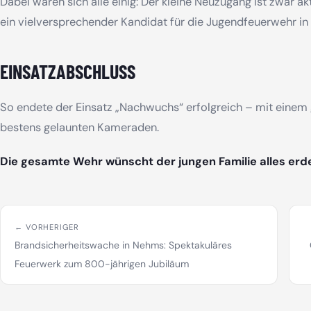
Dabei waren sich alle einig: Der kleine Neuzugang ist zwar akt
ein vielversprechender Kandidat für die Jugendfeuerwehr in 
EINSATZABSCHLUSS
So endete der Einsatz „Nachwuchs“ erfolgreich – mit einem 
bestens gelaunten Kameraden.
Die gesamte Wehr wünscht der jungen Familie alles erd
← VORHERIGER
Brandsicherheitswache in Nehms: Spektakuläres
Feuerwerk zum 800-jährigen Jubiläum