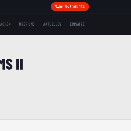
Im Notfall: 112
MACHEN
ÜBER UNS
AKTUELLES
EINSÄTZE
S II