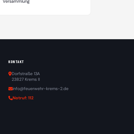
Versammlung
KONTAKT
Dorfstraße 13A
23827 Krems II
info@feuerwehr-krems-2.de
Notruf: 112