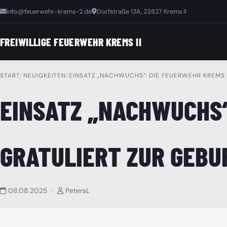
Zum
info@feuerwehr-krems-2.de
Dorfstraße 13A, 23827 Krems II
Inhalt
springen
FREIWILLIGE FEUERWEHR KREMS II
START
/
NEUIGKEITEN
/
EINSATZ „NACHWUCHS“: DIE FEUERWEHR KREMS 
EINSATZ „NACHWUCHS“
GRATULIERT ZUR GEBU
08.08.2025 ·
PetersL