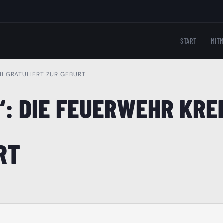
START
MIT
II GRATULIERT ZUR GEBURT
: DIE FEUERWEHR KREM
RT