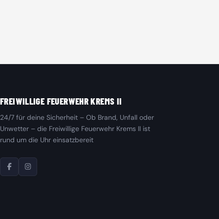
FREIWILLIGE FEUERWEHR KREMS II
24/7 für deine Sicherheit – Ob Brand, Unfall oder
Unwetter – die Freiwillige Feuerwehr Krems II ist
rund um die Uhr einsatzbereit